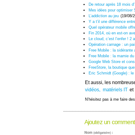
De retour après 18 mois d’
Mes idées pour optimiser 
L’addiction au jeu
(19/08/2
Y a t’il une différence ent
Quel opérateur mobile offre
Fin 2014, où en est-on av
Le cloud, c’est l’enfer ! 2 
Opération carnage : un pai
Free Mobile : la sidérante
Free Mobile : la mamie du
Google Web Store et consor
FreeStore, la boutique qu
Eric Schmidt (Google) : le 
Et aussi, les nombreu
vidéos,
matériels IT
et 
N’hésitez pas à me faire des
Ajoutez un comment
Nom
:
(obligatoire)