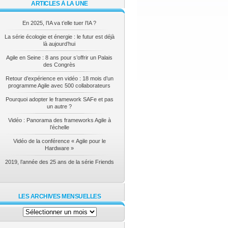
ARTICLES À LA UNE
En 2025, l’IA va t’elle tuer l’IA ?
La série écologie et énergie : le futur est déjà
là aujourd’hui
Agile en Seine : 8 ans pour s’offrir un Palais
des Congrès
Retour d’expérience en vidéo : 18 mois d’un
programme Agile avec 500 collaborateurs
Pourquoi adopter le framework SAFe et pas
un autre ?
Vidéo : Panorama des frameworks Agile à
l’échelle
Vidéo de la conférence « Agile pour le
Hardware »
2019, l’année des 25 ans de la série Friends
LES ARCHIVES MENSUELLES
Les
archives
mensuelles