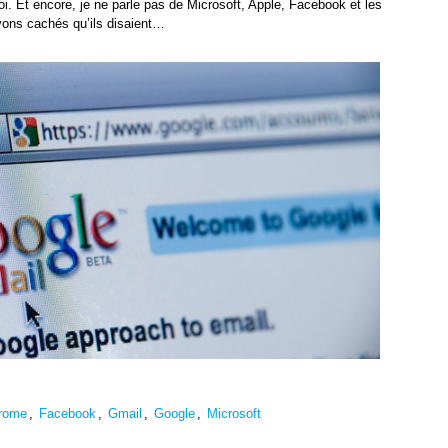
moi. Et encore, je ne parle pas de Microsoft, Apple, Facebook et les
ons cachés qu’ils disaient…
rome
,
Facebook
,
Gmail
,
Google
,
Microsoft