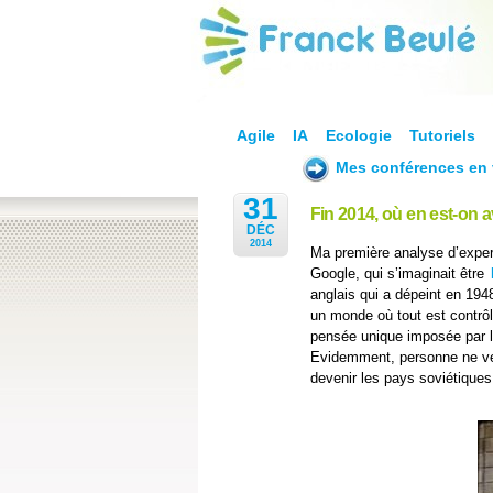
Agile
IA
Ecologie
Tutoriels
Mes conférences en 
31
Fin 2014, où en est-on 
DÉC
2014
Ma première analyse d’expert
Google, qui s’imaginait être
l
anglais qui a dépeint en 1948
un monde où tout est contrôl
pensée unique imposée par le
Evidemment, personne ne veu
devenir les pays soviétiques. 