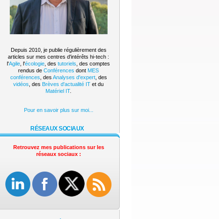
Depuis 2010, je publie régulièrement des
articles sur mes centres d'intérêts hi-tech :
l'
Agile
, l'
écologie
, des
tutoriels
, des comptes
rendus de
Conférences
dont
MES
conférences
, des
Analyses d'expert
, des
vidéos
, des
Brèves d'actualité IT
et du
Matériel IT
.
Pour en savoir plus sur moi...
RÉSEAUX SOCIAUX
Retrouvez mes publications sur les
réseaux sociaux :