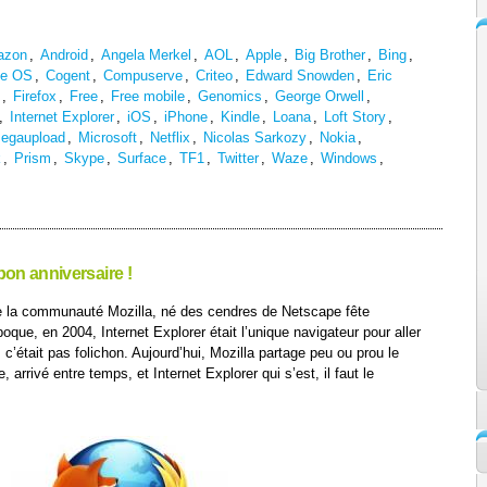
azon
,
Android
,
Angela Merkel
,
AOL
,
Apple
,
Big Brother
,
Bing
,
e OS
,
Cogent
,
Compuserve
,
Criteo
,
Edward Snowden
,
Eric
,
Firefox
,
Free
,
Free mobile
,
Genomics
,
George Orwell
,
,
Internet Explorer
,
iOS
,
iPhone
,
Kindle
,
Loana
,
Loft Story
,
egaupload
,
Microsoft
,
Netflix
,
Nicolas Sarkozy
,
Nokia
,
k
,
Prism
,
Skype
,
Surface
,
TF1
,
Twitter
,
Waze
,
Windows
,
 bon anniversaire !
 de la communauté Mozilla, né des cendres de Netscape fête
poque, en 2004, Internet Explorer était l’unique navigateur pour aller
 c’était pas folichon. Aujourd’hui, Mozilla partage peu ou prou le
arrivé entre temps, et Internet Explorer qui s’est, il faut le