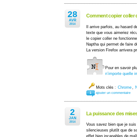
28
Comment copier coller 
AVR
2014
Il arrive parfois, au hasard
texte que vous aimeriez réc
le copier coller ne fonction
Naptha qui permet de faire d
La version Firefox arrivera 
Pour en savoir plus
n’importe quelle 
Mots clés :
Chrome
,
1
ajouter un commentaire
2
La puissance des mises 
JAN
2014
Vous savez bien que je suis
silencieuses plutôt que de sol
effet bien incapables de maît