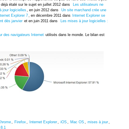
s déjà étalé sur le sujet en juillet 2012 dans
Les utilisateurs ne
jour logicielles
, en juin 2012 dans
Un site marchand crée une
nternet Explorer 7
, en décembre 2011 dans
Internet Explorer se
nt dès janvier
et en juin 2011 dans
Les mises à jour logicielles :
ur des navigateurs Internet
utilisés dans le monde. Le bilan est
hrome
,
Firefox
,
Internet Explorer
,
iOS
,
Mac OS
,
mises à jour
,
8.1