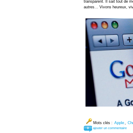
transparent. Il sait tout de 
autres… Vivons heureux, viv
Mots clés :
Apple
,
Ch
0
ajouter un commentaire