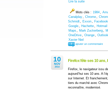
Lire la suite
Mots clés :
1984
,
Am
Canalplay
,
Chrome
,
Chrom
Schmidt
,
Exxon
,
Facebook
Google
,
Hachette
,
Hotmail
Maps
,
Mark Zuckerberg
,
M
OneDrive
,
Orange
,
Outloo
Xavier Niel
7
ajouter un commentaire
10
Firefox fête ses 10 ans,
NOV
2014
Firefox, le navigateur issu
aujourd’hui ses 10 ans. A l’é
sur Internet. Et franchement,
tiers du marché avec Chrome, 
reconnaître, modernisé.