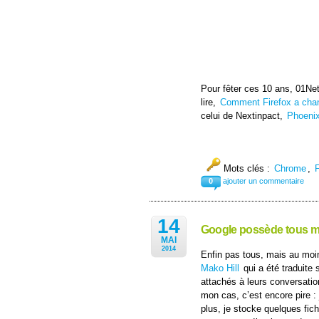
Pour fêter ces 10 ans, 01Net
lire,
Comment Firefox a chang
celui de Nextinpact,
Phoenix,
Mots clés :
Chrome
,
F
0
ajouter un commentaire
14
Google possède tous mes
MAI
2014
Enfin pas tous, mais au moin
Mako Hill
qui a été traduite 
attachés à leurs conversatio
mon cas, c’est encore pire :
plus, je stocke quelques fich