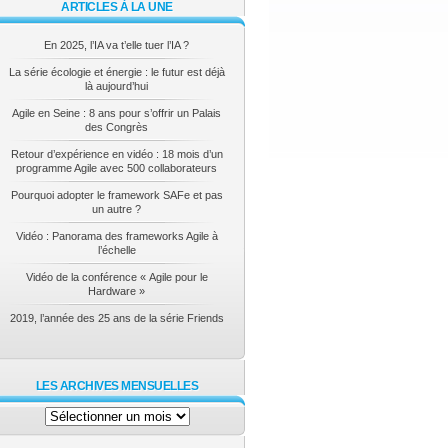
ARTICLES À LA UNE
En 2025, l’IA va t’elle tuer l’IA ?
La série écologie et énergie : le futur est déjà
là aujourd’hui
Agile en Seine : 8 ans pour s’offrir un Palais
des Congrès
Retour d’expérience en vidéo : 18 mois d’un
programme Agile avec 500 collaborateurs
Pourquoi adopter le framework SAFe et pas
un autre ?
Vidéo : Panorama des frameworks Agile à
l’échelle
Vidéo de la conférence « Agile pour le
Hardware »
2019, l’année des 25 ans de la série Friends
LES ARCHIVES MENSUELLES
Les
archives
mensuelles