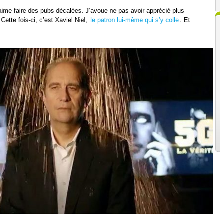
aime faire des pubs décalées. J’avoue ne pas avoir apprécié plus
ette fois-ci, c’est Xaviel Niel,
le patron lui-même qui s’y colle
. Et