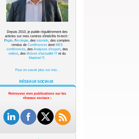
Depuis 2010, je publie régulièrement des
articles sur mes centres d'intérêts hi-tech :
l'
Agile
, l'
écologie
, des
tutoriels
, des comptes
rendus de
Conférences
dont
MES
conférences
, des
Analyses d'expert
, des
vidéos
, des
Brèves d'actualité IT
et du
Matériel IT
.
Pour en savoir plus sur moi...
RÉSEAUX SOCIAUX
Retrouvez mes publications sur les
réseaux sociaux :