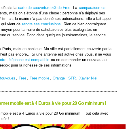
 détails la
carte de couverture 5G de Free
. La
comparaison est
ents, mais on s’étonne d’une chose : personne n’a déployé ses
En fait, la mairie n’a pas donné ses autorisations. Elle a fait appel
 qui vient de
rendre ses conclusions
. Rien de bien contraignant
 moyen pour la maire de satisfaire ses élus écologistes en
erture du service. Donc dans quelques jours/semaines, le service
s Paris, mais en banlieue. Ma ville est partiellement couverte par la
l’est pas encore… Si une antenne est active chez vous, il ne vous
otre téléphone est compatible
ou en commander un nouveau au
eebox pour la richesse de ses informations.
Bouygues
,
Free
,
Free mobile
,
Orange
,
SFR
,
Xavier Niel
ternet mobile est à 4 Euros à vie pour 20 Go minimum !
t mobile est à 4 Euros à vie pour 20 Go minimum ! Tout cela avec
 sûr !