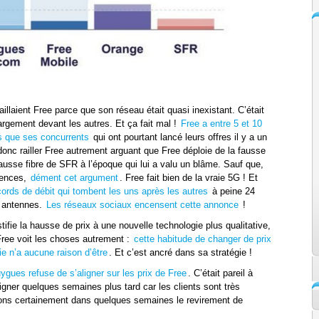
aillaient Free parce que son réseau était quasi inexistant. C’était
 largement devant les autres. Et ça fait mal !
Free a entre 5 et 10
s que ses concurrents
qui ont pourtant lancé leurs offres il y a un
onc railler Free autrement arguant que Free déploie de la fausse
fausse fibre de SFR à l’époque qui lui a valu un blâme. Sauf que,
uences,
dément cet argument
. Free fait bien de la vraie 5G ! Et
cords de débit qui tombent les uns après les autres
à peine 24
s antennes.
Les réseaux sociaux encensent cette annonce
!
tifie la hausse de prix à une nouvelle technologie plus qualitative,
 Free voit les choses autrement :
cette habitude de changer de prix
e n’a aucune raison d’être
. Et c’est ancré dans sa stratégie !
ygues refuse de s’aligner sur les prix de Free
. C’était pareil à
igner quelques semaines plus tard car les clients sont très
rons certainement dans quelques semaines le revirement de