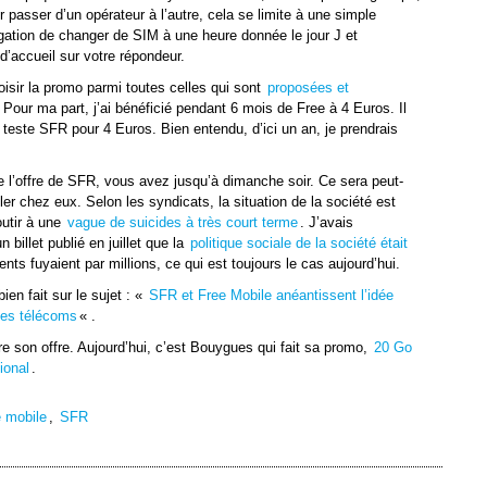
 passer d’un opérateur à l’autre, cela se limite à une simple
bligation de changer de SIM à une heure donnée le jour J et
d’accueil sur votre répondeur.
oisir la promo parmi toutes celles qui sont
proposées et
. Pour ma part, j’ai bénéficié pendant 6 mois de Free à 4 Euros. Il
teste SFR pour 4 Euros. Bien entendu, d’ici un an, je prendrais
 l’offre de SFR, vous avez jusqu’à dimanche soir. Ce sera peut-
ller chez eux. Selon les syndicats, la situation de la société est
outir à une
vague de suicides à très court terme
. J’avais
billet publié en juillet que la
politique sociale de la société était
ents fuyaient par millions, ce qui est toujours le cas aujourd’hui.
bien fait sur le sujet : «
SFR et Free Mobile anéantissent l’idée
les télécoms
« .
e son offre. Aujourd’hui, c’est Bouygues qui fait sa promo,
20 Go
ional
.
 mobile
,
SFR