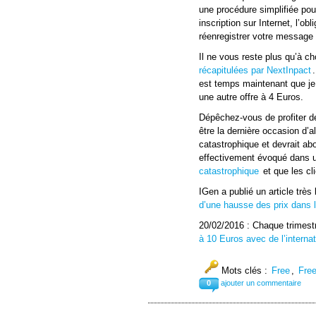
une procédure simplifiée pour
inscription sur Internet, l’o
réenregistrer votre message 
Il ne vous reste plus qu’à ch
récapitulées par NextInpact
est temps maintenant que je 
une autre offre à 4 Euros.
Dépêchez-vous de profiter de
être la dernière occasion d’a
catastrophique et devrait ab
effectivement évoqué dans un 
catastrophique
et que les cli
IGen a publié un article très 
d’une hausse des prix dans 
20/02/2016 : Chaque trimestr
à 10 Euros avec de l’internat
Mots clés :
Free
,
Free
0
ajouter un commentaire