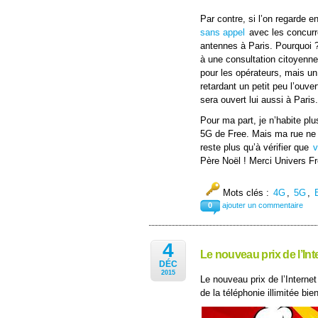
Par contre, si l’on regarde en
sans appel
avec les concurr
antennes à Paris. Pourquoi ? 
à une consultation citoyenne
pour les opérateurs, mais un
retardant un petit peu l’ouv
sera ouvert lui aussi à Paris.
Pour ma part, je n’habite plu
5G de Free. Mais ma rue ne 
reste plus qu’à vérifier que
v
Père Noël ! Merci Univers Fr
Mots clés :
4G
,
5G
,
0
ajouter un commentaire
4
Le nouveau prix de l’In
DÉC
2015
Le nouveau prix de l’Interne
de la téléphonie illimitée bien