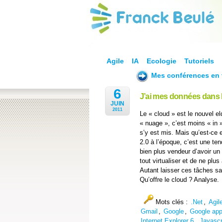
Agile
IA
Ecologie
Tutoriels
Mes conférences en 
6
J’ai mes données dans l
JUIN
2011
Le « cloud » est le nouvel el
« nuage », c’est moins « in 
s’y est mis. Mais qu’est-ce
2.0 à l’époque, c’est une te
bien plus vendeur d’avoir un
tout virtualiser et de ne plus
Autant laisser ces tâches sa
Qu’offre le cloud ? Analyse.
Mots clés :
.Net
,
Agil
Gmail
,
Google
,
Google ap
Internet Explorer 6
,
Javascr