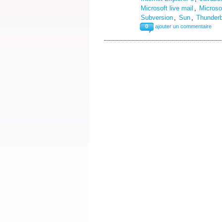
Microsoft live mail
,
Microsof
Subversion
,
Sun
,
Thunderb
0
ajouter un commentaire