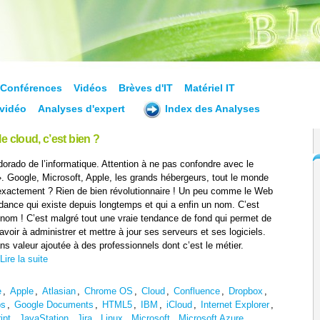
Conférences
Vidéos
Brèves d'IT
Matériel IT
vidéo
Analyses d'expert
Index des Analyses
e cloud, c’est bien ?
dorado de l’informatique. Attention à ne pas confondre avec le
». Google, Microsoft, Apple, les grands hébergeurs, tout le monde
 exactement ? Rien de bien révolutionnaire ! Un peu comme le Web
ndance qui existe depuis longtemps et qui a enfin un nom. C’est
 nom ! C’est malgré tout une vraie tendance de fond qui permet de
 avoir à administrer et mettre à jour ses serveurs et ses logiciels.
ns valeur ajoutée à des professionnels dont c’est le métier.
Lire la suite
e
,
Apple
,
Atlasian
,
Chrome OS
,
Cloud
,
Confluence
,
Dropbox
,
ps
,
Google Documents
,
HTML5
,
IBM
,
iCloud
,
Internet Explorer
,
ipt
,
JavaStation
,
Jira
,
Linux
,
Microsoft
,
Microsoft Azure
,