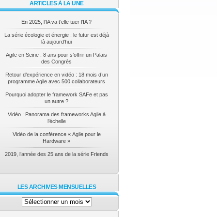
ARTICLES À LA UNE
En 2025, l’IA va t’elle tuer l’IA ?
La série écologie et énergie : le futur est déjà
là aujourd’hui
Agile en Seine : 8 ans pour s’offrir un Palais
des Congrès
Retour d’expérience en vidéo : 18 mois d’un
programme Agile avec 500 collaborateurs
Pourquoi adopter le framework SAFe et pas
un autre ?
Vidéo : Panorama des frameworks Agile à
l’échelle
Vidéo de la conférence « Agile pour le
Hardware »
2019, l’année des 25 ans de la série Friends
LES ARCHIVES MENSUELLES
Les
archives
mensuelles