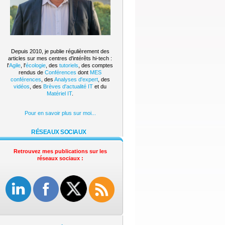
Depuis 2010, je publie régulièrement des
articles sur mes centres d'intérêts hi-tech :
l'
Agile
, l'
écologie
, des
tutoriels
, des comptes
rendus de
Conférences
dont
MES
conférences
, des
Analyses d'expert
, des
vidéos
, des
Brèves d'actualité IT
et du
Matériel IT
.
Pour en savoir plus sur moi...
RÉSEAUX SOCIAUX
Retrouvez mes publications sur les
réseaux sociaux :