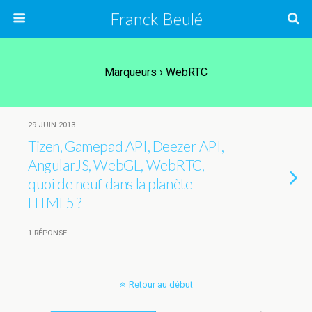
Franck Beulé
Marqueurs › WebRTC
29 JUIN 2013
Tizen, Gamepad API, Deezer API,
AngularJS, WebGL, WebRTC,
quoi de neuf dans la planète
HTML5 ?
1 RÉPONSE
Retour au début