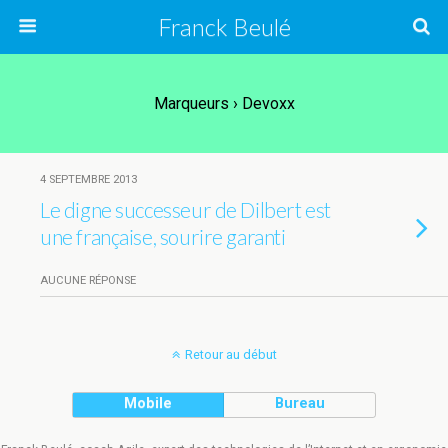
Franck Beulé
Marqueurs › Devoxx
4 SEPTEMBRE 2013
Le digne successeur de Dilbert est
une française, sourire garanti
AUCUNE RÉPONSE
Retour au début
Mobile
Bureau