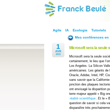
Agile
IA
Ecologie
Tutoriels
Mes conférences en 
1
Microsoft sera la seule 
AVR
2015
Microsoft sera la seule soc
certainement, le lieu que l’o
Los Angeles. La Silicon Valle
américaines. Les géants de l
Oracle, Adobe, Intel, HP, Cis
sans savoir que la Californie
jonction des plaques tectoni
ont envisagé la disparition p
terre majeur appelé « Big on
réalité scientifique
. Et le « 
question de savoir si cela va
disparaître très prochainemen