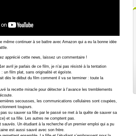
 de même continuer à se battre avec Amazon qui a eu la bonne idée
ttle.
vez apprécié cette news, laissez un commentaire !
r avril je parlais de ce film, je n’ai pas résisté à la tentation
vi : un film plat, sans originalité et égoïste.
t dès le début du film comment il va se terminer : toute la
trouvé la recette miracle pour détecter à l’avance les tremblements
’écoute.
remières secousses, les communications cellulaires sont coupées,
onctionnent toujours.
 pas su sauver sa fille par le passé se met à la quête de sauver sa
e) et sa fille. Les autres ne comptent pas.
nt sauvés. Un étudiant à la recherche d’un premier emploi qui a pu
rtaine est aussi sauvé avec son frère.
remettent ensemble. La fille et l’étudiant s’embrassent pour la