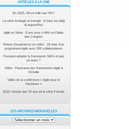
ARTICLES À LA UNE
En 2025, l’IA va t’elle tuer l’IA ?
La série écologie et énergie : le futur est déjà
là aujourd’hui
Agile en Seine : 8 ans pour s’offrir un Palais
des Congrès
Retour d’expérience en vidéo : 18 mois d’un
programme Agile avec 500 collaborateurs
Pourquoi adopter le framework SAFe et pas
un autre ?
Vidéo : Panorama des frameworks Agile à
l’échelle
Vidéo de la conférence « Agile pour le
Hardware »
2019, l’année des 25 ans de la série Friends
LES ARCHIVES MENSUELLES
Les
archives
mensuelles