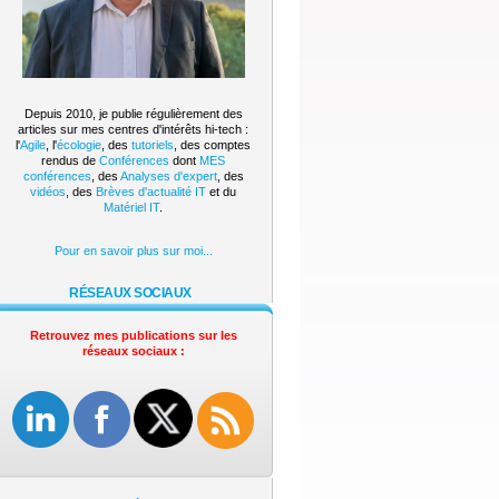
Depuis 2010, je publie régulièrement des
articles sur mes centres d'intérêts hi-tech :
l'
Agile
, l'
écologie
, des
tutoriels
, des comptes
rendus de
Conférences
dont
MES
conférences
, des
Analyses d'expert
, des
vidéos
, des
Brèves d'actualité IT
et du
Matériel IT
.
Pour en savoir plus sur moi...
RÉSEAUX SOCIAUX
Retrouvez mes publications sur les
réseaux sociaux :