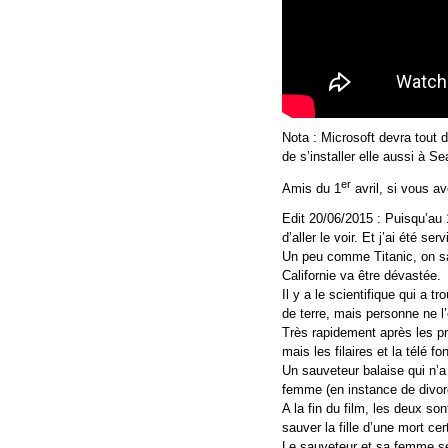
Nota : Microsoft devra tout
de s’installer elle aussi à Sea
er
Amis du 1
avril, si vous a
Edit 20/06/2015 : Puisqu’au 1e
d’aller le voir. Et j’ai été ser
Un peu comme Titanic, on sai
Californie va être dévastée.
Il y a le scientifique qui a 
de terre, mais personne ne l
Très rapidement après les p
mais les filaires et la télé f
Un sauveteur balaise qui n’a
femme (en instance de divorc
A la fin du film, les deux so
sauver la fille d’une mort ce
Le sauveteur et sa femme se 