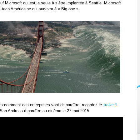
f Microsoft qui est la seule à s’être implantée à Seattle. Microsoft
i-tech Américaine qui survivra à « Big one ».
es comment ces entreprises vont disparaître, regardez le
trailer 1
m San Andreas à paraître au cinéma le 27 mai 2015.