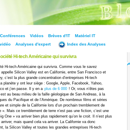
Conférences
Vidéos
Brèves d'IT
Matériel IT
vidéo
Analyses d'expert
Index des Analyses
société Hi-tech Américaine qui survivra
iété Hi-tech Américaine qui survivra. Comme vous le savez
n appelle Silicon Valley est en Californie, entre San Francisco et
y, c’est la plus grande concentration d’entreprises Hi-tech
a planète y ont leur siège : Google, Apple, Facebook, Yahoo,
co et j’en passe. Il y en a
plus de 6 000
! Or, vous n’êtes pas
 est au beau milieu de la faille géologique de San Andreas, à la
ques du Pacifique et de l’Amérique. De nombreux films et séries
ure et simple de la Californie lors d’un prochain tremblement de
e ». Mais ce tremblement de terre n’est pas une fiction, c’est une
Big One » va arriver bien plus rapidement qu’on le croit. Il n’est plus
 arriver, mais quand cela va arriver. La Californie va donc
t, la Silicon Valley et toutes les grandes entreprises Hi-tech