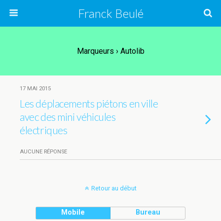
Franck Beulé
Marqueurs › Autolib
17 MAI 2015
Les déplacements piétons en ville
avec des mini véhicules
électriques
AUCUNE RÉPONSE
Retour au début
Mobile
Bureau