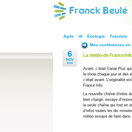
Agile
IA
Ecologie
Tutoriels
Mes conférences en 
6
La météo de France Info
NOV
2016
Avant, c’était Canal Plus qu
le show chaque jour et des é
c’était avant. L’originalité es
France Info.
La nouvelle chaîne d’infos d
bien chargé, essaye d’innove
la seule chaîne qui met en a
d’infos toutes les dix minute
météo essaye de faire dans l’