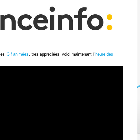
des
Gif animées
, très appréciées, voici maintenant l’
heure des