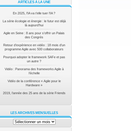
ARTICLES À LA UNE
En 2025, l’IA va t’elle tuer l’IA ?
La série écologie et énergie : le futur est déjà
là aujourd’hui
Agile en Seine : 8 ans pour s’offrir un Palais
des Congrès
Retour d’expérience en vidéo : 18 mois d’un
programme Agile avec 500 collaborateurs
Pourquoi adopter le framework SAFe et pas
un autre ?
Vidéo : Panorama des frameworks Agile à
l’échelle
Vidéo de la conférence « Agile pour le
Hardware »
2019, l’année des 25 ans de la série Friends
LES ARCHIVES MENSUELLES
Les
archives
mensuelles