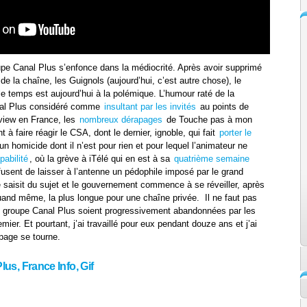
upe Canal Plus s’enfonce dans la médiocrité. Après avoir supprimé
e la chaîne, les Guignols (aujourd’hui, c’est autre chose), le
 le temps est aujourd’hui à la polémique. L’humour raté de la
nal Plus considéré comme
insultant par les invités
au points de
rview en France, les
nombreux dérapages
de Touche pas à mon
 faire réagir le CSA, dont le dernier, ignoble, qui fait
porter le
un homicide dont il n’est pour rien et pour lequel l’animateur ne
pabilité
, où la grève à iTélé qui en est à sa
quatrième semaine
fusent de laisser à l’antenne un pédophile imposé par le grand
 saisit du sujet et le gouvernement commence à se réveiller, après
and même, la plus longue pour une chaîne privée. Il ne faut pas
u groupe Canal Plus soient progressivement abandonnées par les
er. Et pourtant, j’ai travaillé pour eux pendant douze ans et j’ai
 page se tourne.
Plus
,
France Info
,
Gif