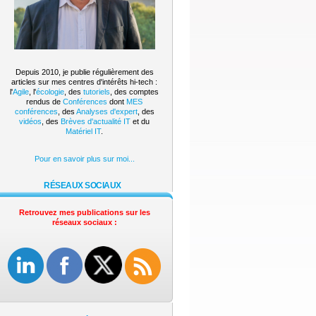
Depuis 2010, je publie régulièrement des
articles sur mes centres d'intérêts hi-tech :
l'
Agile
, l'
écologie
, des
tutoriels
, des comptes
rendus de
Conférences
dont
MES
conférences
, des
Analyses d'expert
, des
vidéos
, des
Brèves d'actualité IT
et du
Matériel IT
.
Pour en savoir plus sur moi...
RÉSEAUX SOCIAUX
Retrouvez mes publications sur les
réseaux sociaux :