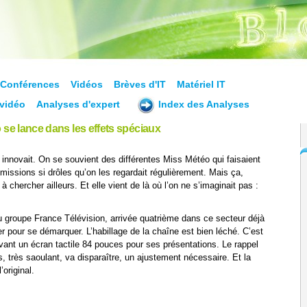
Conférences
Vidéos
Brèves d'IT
Matériel IT
vidéo
Analyses d'expert
Index des Analyses
 se lance dans les effets spéciaux
i innovait. On se souvient des différentes Miss Météo qui faisaient
missions si drôles qu’on les regardait régulièrement. Mais ça,
t à chercher ailleurs. Et elle vient de là où l’on ne s’imaginait pas :
u groupe France Télévision, arrivée quatrième dans ce secteur déjà
r pour se démarquer. L’habillage de la chaîne est bien léché. C’est
vant un écran tactile 84 pouces pour ses présentations. Le rappel
s, très saoulant, va disparaître, un ajustement nécessaire. Et la
original.