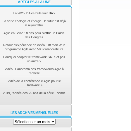
ARTICLES À LA UNE
En 2025, l’IA va t’elle tuer l’IA ?
La série écologie et énergie : le futur est déjà
là aujourd’hui
Agile en Seine : 8 ans pour s’offrir un Palais
des Congrès
Retour d’expérience en vidéo : 18 mois d’un
programme Agile avec 500 collaborateurs
Pourquoi adopter le framework SAFe et pas
un autre ?
Vidéo : Panorama des frameworks Agile à
l’échelle
Vidéo de la conférence « Agile pour le
Hardware »
2019, l’année des 25 ans de la série Friends
LES ARCHIVES MENSUELLES
Les
archives
mensuelles