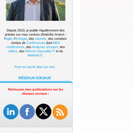
Depuis 2010, je publie régulièrement des
articles sur mes centres d'intérêts hi-tech :
l'
Agile
, l'
écologie
, des
tutoriels
, des comptes
rendus de
Conférences
dont
MES
conférences
, des
Analyses d'expert
, des
vidéos
, des
Brèves d'actualité IT
et du
Matériel IT
.
Pour en savoir plus sur moi...
RÉSEAUX SOCIAUX
Retrouvez mes publications sur les
réseaux sociaux :