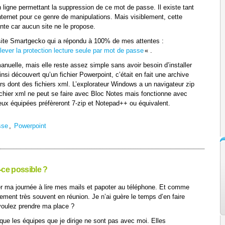
n ligne permettant la suppression de ce mot de passe. Il existe tant
Internet pour ce genre de manipulations. Mais visiblement, cette
nte car aucun site ne le propose.
le site Smartgecko qui a répondu à 100% de mes attentes :
ver la protection lecture seule par mot de passe
« .
anuelle, mais elle reste assez simple sans avoir besoin d’installer
insi découvert qu’un fichier Powerpoint, c’était en fait une archive
ers dont des fichiers xml. L’explorateur Windows a un navigateur zip
fichier xml ne peut se faire avec Bloc Notes mais fonctionne avec
x équipées préfèreront 7-zip et Notepad++ ou équivalent.
sse
,
Powerpoint
-ce possible ?
er ma journée à lire mes mails et papoter au téléphone. Et comme
lement très souvent en réunion. Je n’ai guère le temps d’en faire
voulez prendre ma place ?
 que les équipes que je dirige ne sont pas avec moi. Elles