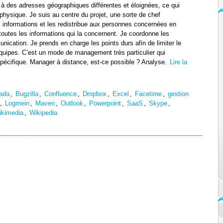
, à des adresses géographiques différentes et éloignées, ce qui
e physique. Je suis au centre du projet, une sorte de chef
es informations et les redistribue aux personnes concernées en
outes les informations qui la concernent. Je coordonne les
unication. Je prends en charge les points durs afin de limiter le
équipes. C’est un mode de management très particulier qui
pécifique. Manager à distance, est-ce possible ? Analyse.
Lire la
ada
,
Bugzilla
,
Confluence
,
Dropbox
,
Excel
,
Facetime
,
gestion
,
Logmein
,
Maven
,
Outlook
,
Powerpoint
,
SaaS
,
Skype
,
kimedia
,
Wikipedia