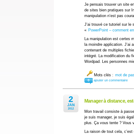
Je pensais trouver un site e
de sites bien pratiques sur 
manipulation n’est pas coura
J’ai trouvé ce tutoriel sur 
«
PowerPoint – comment enle
La manipulation est certes m
la moindre application. J’ai a
contenant de multiples fichi
intégré. La modification du 
Wordpad. Les personnes mieu
Mots clés :
mot de pa
0
ajouter un commentaire
2
Manager à distance, est
JAN
2012
Mon travail consiste à pass
je suis manager, je suis éga
plus. Ça vous tente ? Vous 
La raison de tout cela, c’est