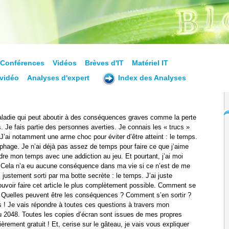
Conférences
Vidéos
Brèves d'IT
Matériel IT
vidéo
Analyses d'expert
Index des Analyses
maladie qui peut aboutir à des conséquences graves comme la perte
. Je fais partie des personnes averties. Je connais les « trucs »
 J’ai notamment une arme choc pour éviter d’être atteint : le temps.
ophage. Je n’ai déjà pas assez de temps pour faire ce que j’aime
rdre mon temps avec une addiction au jeu. Et pourtant, j’ai moi
t. Cela n’a eu aucune conséquence dans ma vie si ce n’est de me
 justement sorti par ma botte secrète : le temps. J’ai juste
ouvoir faire cet article le plus complètement possible. Comment se
? Quelles peuvent être les conséquences ? Comment s’en sortir ?
s ! Je vais répondre à toutes ces questions à travers mon
u 2048. Toutes les copies d’écran sont issues de mes propres
ièrement gratuit ! Et, cerise sur le gâteau, je vais vous expliquer