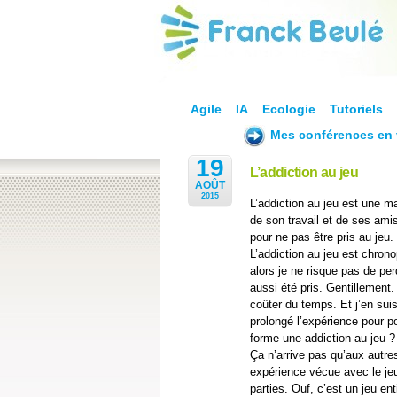
Agile
IA
Ecologie
Tutoriels
Mes conférences en 
19
L’addiction au jeu
AOÛT
2015
L’addiction au jeu est une 
de son travail et de ses amis
pour ne pas être pris au jeu.
L’addiction au jeu est chron
alors je ne risque pas de pe
aussi été pris. Gentillemen
coûter du temps. Et j’en suis
prolongé l’expérience pour p
forme une addiction au jeu 
Ça n’arrive pas qu’aux autre
expérience vécue avec le je
parties. Ouf, c’est un jeu ent