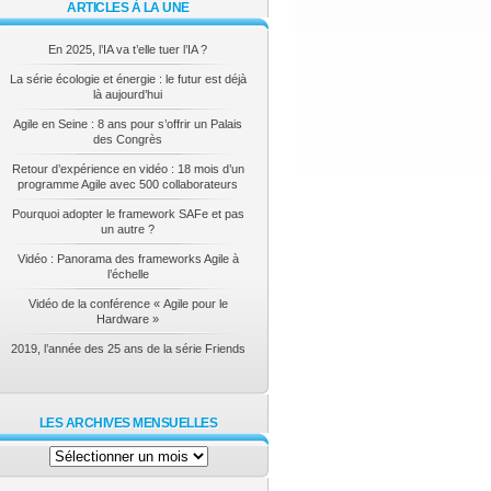
ARTICLES À LA UNE
En 2025, l’IA va t’elle tuer l’IA ?
La série écologie et énergie : le futur est déjà
là aujourd’hui
Agile en Seine : 8 ans pour s’offrir un Palais
des Congrès
Retour d’expérience en vidéo : 18 mois d’un
programme Agile avec 500 collaborateurs
Pourquoi adopter le framework SAFe et pas
un autre ?
Vidéo : Panorama des frameworks Agile à
l’échelle
Vidéo de la conférence « Agile pour le
Hardware »
2019, l’année des 25 ans de la série Friends
LES ARCHIVES MENSUELLES
Les
archives
mensuelles