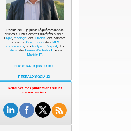
Depuis 2010, je publie régulièrement des
articles sur mes centres d'intérêts hi-tech :
l'
Agile
, l'
écologie
, des
tutoriels
, des comptes
rendus de
Conférences
dont
MES
conférences
, des
Analyses d'expert
, des
vidéos
, des
Brèves d'actualité IT
et du
Matériel IT
.
Pour en savoir plus sur moi...
RÉSEAUX SOCIAUX
Retrouvez mes publications sur les
réseaux sociaux :