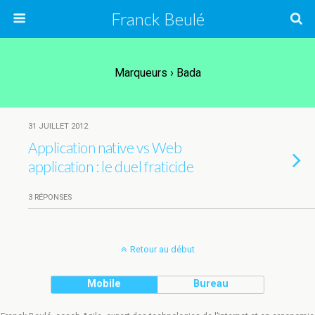
Franck Beulé
Marqueurs › Bada
31 JUILLET 2012
Application native vs Web
application : le duel fraticide
3 RÉPONSES
Retour au début
Mobile
Bureau