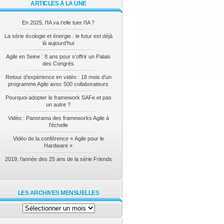
ARTICLES À LA UNE
En 2025, l’IA va t’elle tuer l’IA ?
La série écologie et énergie : le futur est déjà
là aujourd’hui
Agile en Seine : 8 ans pour s’offrir un Palais
des Congrès
Retour d’expérience en vidéo : 18 mois d’un
programme Agile avec 500 collaborateurs
Pourquoi adopter le framework SAFe et pas
un autre ?
Vidéo : Panorama des frameworks Agile à
l’échelle
Vidéo de la conférence « Agile pour le
Hardware »
2019, l’année des 25 ans de la série Friends
LES ARCHIVES MENSUELLES
Les
archives
mensuelles