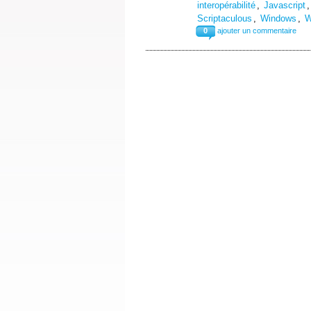
interopérabilité
,
Javascript
Scriptaculous
,
Windows
,
W
0
ajouter un commentaire