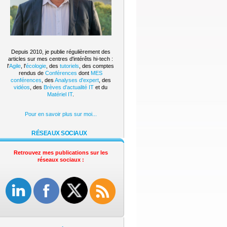
Depuis 2010, je publie régulièrement des
articles sur mes centres d'intérêts hi-tech :
l'
Agile
, l'
écologie
, des
tutoriels
, des comptes
rendus de
Conférences
dont
MES
conférences
, des
Analyses d'expert
, des
vidéos
, des
Brèves d'actualité IT
et du
Matériel IT
.
Pour en savoir plus sur moi...
RÉSEAUX SOCIAUX
Retrouvez mes publications sur les
réseaux sociaux :