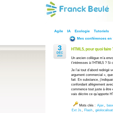
Agile
IA
Ecologie
Tutoriels
Mes conférences en 
3
HTML5, pour quoi faire 
DÉC
2010
Un ancien collègue m’a envo
t’intéresses à l’HTML5 ? Si o
Je l’ai tout d’abord redirigé 
argument commercial », que j
fait. En substance, j’indiqu
confondant allègrement avec
commence tout juste à être e
vais décrire ce qu’apporte H
Mots clés :
Ajax
,
base
Ext Js
,
Flash
,
géolocalisat