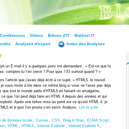
Conférences
Vidéos
Brèves d'IT
Matériel IT
vidéo
Analyses d'expert
Index des Analyses
?
yé un E-mail il y a quelques jours me demandant : « Est-ce que tu
ui, comptes-tu t’en servir ? Pour quoi ? Et surtout quand ? »
vers l’article que j’avais déjà écrit à ce sujet, « HTML5, le nouvel
e vous invite à lire dans ce même blog si vous ne l’avez pas déjà
ais que tout le monde parle d’HTML5 en faisant un amalgame,
 ce que l’on peut déjà faire en HTML 4 depuis des années et qui
xploité. Après une brève mise au point sur ce qu’est HTML 4, je
TML5 et à quoi l’on pourra s’en servir. Analyse.
Lire la suite
 de données locale
,
Canvas
,
CSS
,
Drag & Drop
,
ECMA Script
,
ion
,
HTML
,
HTML5
,
Internet Explorer
,
Internet Explorer 6
,