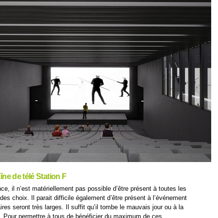
aîne de télé Station F
e, il n’est matériellement pas possible d’être présent à toutes les
 des choix. Il parait difficile également d’être présent à l’événement
es seront très larges. Il suffit qu’il tombe le mauvais jour ou à la
é. Pour permettre à tous de bénéficier du maximum de ces