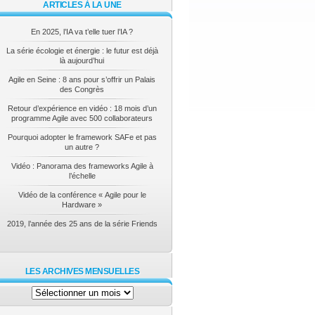
ARTICLES À LA UNE
En 2025, l’IA va t’elle tuer l’IA ?
La série écologie et énergie : le futur est déjà
là aujourd’hui
Agile en Seine : 8 ans pour s’offrir un Palais
des Congrès
Retour d’expérience en vidéo : 18 mois d’un
programme Agile avec 500 collaborateurs
Pourquoi adopter le framework SAFe et pas
un autre ?
Vidéo : Panorama des frameworks Agile à
l’échelle
Vidéo de la conférence « Agile pour le
Hardware »
2019, l’année des 25 ans de la série Friends
LES ARCHIVES MENSUELLES
Les
archives
mensuelles