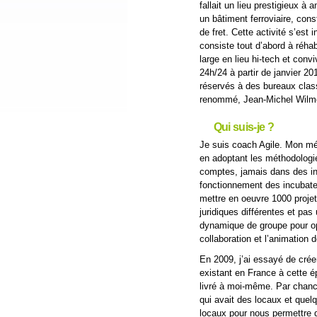
fallait un lieu prestigieux à 
un bâtiment ferroviaire, con
de fret. Cette activité s’est 
consiste tout d’abord à réhab
large en lieu hi-tech et conv
24h/24 à partir de janvier 20
réservés à des bureaux class
renommé, Jean-Michel Wilmot
Qui suis-je ?
Je suis coach Agile. Mon méti
en adoptant les méthodologie
comptes, jamais dans des in
fonctionnement des incubate
mettre en oeuvre 1000 projet
juridiques différentes et pas
dynamique de groupe pour op
collaboration et l’animation
En 2009, j’ai essayé de créer
existant en France à cette é
livré à moi-même. Par chan
qui avait des locaux et quel
locaux pour nous permettre d