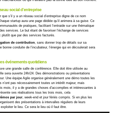
éseau social d’entreprise
r que s’il y a un réseau social d’entreprise digne de ce nom
 Chaque startup aura une page dédiée qu’il animera à sa guise. Ce
ommunautés de pratiques, facilitant l’entraide sur une thématique
es services. Le but étant de favoriser l’échange de services
oc plutôt que par des services facturés.
igation de contribution
, sans donner trop de détails sur sa
de bonne conduite de l’incubateur, l’énergie qui en découlerait sera
 des événements quotidiens
ve une grande salle de conférence. Elle doit être utilisée au
lle sera ouverte 24h/24. Des démonstrations ou présentations
jour. Une équipe Agile organise généralement une démo toutes les
s n’ont pas nécessairement toutes un intérêt majeur, mais
is mois, il y a de grandes choses d’accomplies et intéressantes à
ésente ses réalisations tous les trois mois, cela
démos par jour
, week-end et jour fériés compris. Si en plus les
anisent des présentations à intervalles réguliers de leurs
exploiter le lieu. Ce sera le lieu où il faut être.