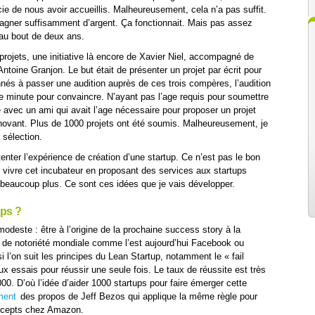
cie de nous avoir accueillis. Malheureusement, cela n’a pas suffit.
agner suffisamment d’argent. Ça fonctionnait. Mais pas assez
 au bout de deux ans.
 projets, une initiative là encore de Xavier Niel, accompagné de
toine Granjon. Le but était de présenter un projet par écrit pour
nnés à passer une audition auprès de ces trois compères, l’audition
e minute pour convaincre. N’ayant pas l’age requis pour soumettre
é avec un ami qui avait l’age nécessaire pour proposer un projet
novant. Plus de 1000 projets ont été soumis. Malheureusement, je
 sélection.
enter l’expérience de création d’une startup. Ce n’est pas le bon
vivre cet incubateur en proposant des services aux startups
 beaucoup plus. Ce sont ces idées que je vais développer.
ups ?
 modeste : être à l’origine de la prochaine success story à la
e de notoriété mondiale comme l’est aujourd’hui Facebook ou
 l’on suit les principes du Lean Startup, notamment le « fail
eux essais pour réussir une seule fois. Le taux de réussite est très
1000. D’où l’idée d’aider 1000 startups pour faire émerger cette
ment
des propos de Jeff Bezos qui applique la même règle pour
ncepts chez Amazon.