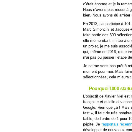
c’était énorme et je la remer
Nous n’avons pas réussi à g
bien. Nous avons dû arrêter
En 2013, j’ai participé à 101
Marc Simoncini et Jacques-An
faire partie des 300 sélectio
elle-même étant limitée à un
un projet, je me suis associ
qui, même en 2016, reste in
n’ai pas pu passer l’étape de
Je ne me sens pas prêt à ret
moment pour moi. Mais faire 
sélectionnées, cela m’aurait
Pourquoi 1000 start
L’objectif de Xavier Niel est
française et qu’elle devienn
Google. Rien que ça ! Mais si
fast », il faut de très nombr
faible, de l’ordre de 1 pour 
pépite. Je
rapportais récem
développer de nouveaux co