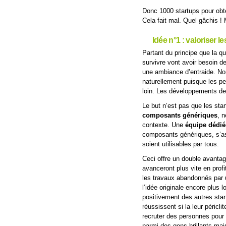
Donc 1000 startups pour obten
Cela fait mal. Quel gâchis 
Idée n°1 : valoriser l
Partant du principe que la qu
survivre vont avoir besoin de
une ambiance d’entraide. Non
naturellement puisque les pe
loin. Les développements des
Le but n’est pas que les sta
composants génériques
, n
contexte. Une
équipe dédié
composants génériques, s’assu
soient utilisables par tous.
Ceci offre un double avantag
avanceront plus vite en prof
les travaux abandonnés par 
l’idée originale encore plus
positivement des autres star
réussissent si la leur péricl
recruter des personnes pour 
parmi des gens brillants ma