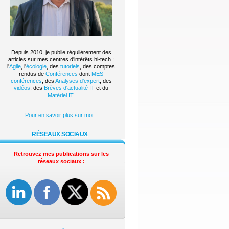
Depuis 2010, je publie régulièrement des
articles sur mes centres d'intérêts hi-tech :
l'
Agile
, l'
écologie
, des
tutoriels
, des comptes
rendus de
Conférences
dont
MES
conférences
, des
Analyses d'expert
, des
vidéos
, des
Brèves d'actualité IT
et du
Matériel IT
.
Pour en savoir plus sur moi...
RÉSEAUX SOCIAUX
Retrouvez mes publications sur les
réseaux sociaux :