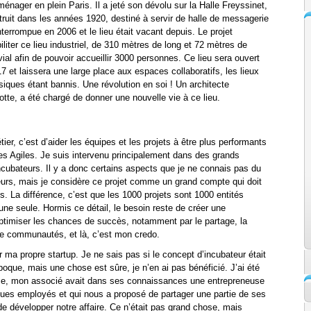
aménager en plein Paris. Il a jeté son dévolu sur la Halle Freyssinet,
struit dans les années 1920, destiné à servir de halle de messagerie
interrompue en 2006 et le lieu était vacant depuis. Le projet
iliter ce lieu industriel, de 310 mètres de long et 72 mètres de
ivial afin de pouvoir accueillir 3000 personnes. Ce lieu sera ouvert
17 et laissera une large place aux espaces collaboratifs, les lieux
iques étant bannis. Une révolution en soi ! Un architecte
te, a été chargé de donner une nouvelle vie à ce lieu.
er, c’est d’aider les équipes et les projets à être plus performants
s Agiles. Je suis intervenu principalement dans des grands
cubateurs. Il y a donc certains aspects que je ne connais pas du
urs, mais je considère ce projet comme un grand compte qui doit
s. La différence, c’est que les 1000 projets sont 1000 entités
 une seule. Hormis ce détail, le besoin reste de créer une
timiser les chances de succès, notamment par le partage, la
 de communautés, et là, c’est mon credo.
 ma propre startup. Je ne sais pas si le concept d’incubateur était
poque, mais une chose est sûre, je n’en ai pas bénéficié. J’ai été
ce, mon associé avait dans ses connaissances une entrepreneuse
ques employés et qui nous a proposé de partager une partie de ses
e développer notre affaire. Ce n’était pas grand chose, mais