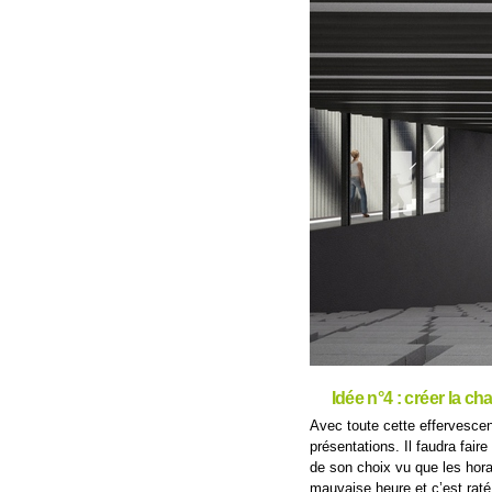
Idée n°4 : créer la ch
Avec toute cette effervescenc
présentations. Il faudra faire
de son choix vu que les horair
mauvaise heure et c’est rat