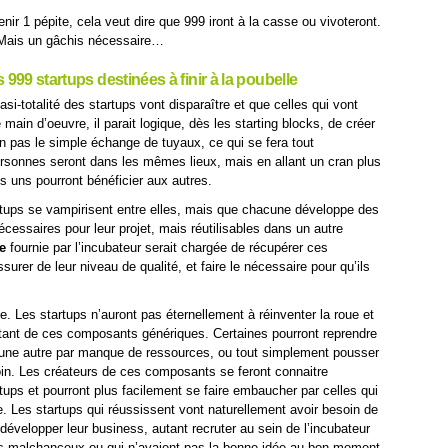
ir 1 pépite, cela veut dire que 999 iront à la casse ou vivoteront.
! Mais un gâchis nécessaire…
es 999 startups destinées à finir à la poubelle
asi-totalité des startups vont disparaître et que celles qui vont
 main d’oeuvre, il parait logique, dès les starting blocks, de créer
 pas le simple échange de tuyaux, ce qui se fera tout
rsonnes seront dans les mêmes lieux, mais en allant un cran plus
 uns pourront bénéficier aux autres.
rtups se vampirisent entre elles, mais que chacune développe des
écessaires pour leur projet, mais réutilisables dans un autre
e
fournie par l’incubateur serait chargée de récupérer ces
rer de leur niveau de qualité, et faire le nécessaire pour qu’ils
e. Les startups n’auront pas éternellement à réinventer la roue et
itant de ces composants génériques. Certaines pourront reprendre
une autre par manque de ressources, ou tout simplement pousser
 loin. Les créateurs de ces composants se feront connaitre
tups et pourront plus facilement se faire embaucher par celles qui
ite. Les startups qui réussissent vont naturellement avoir besoin de
développer leur business, autant recruter au sein de l’incubateur
is malchanceux ou qui n’avaient pas la bonne idée au bon moment.