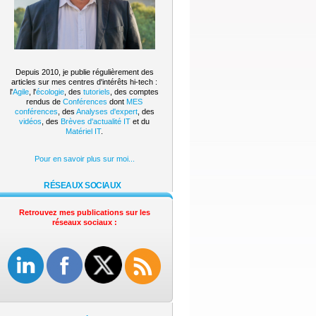
Depuis 2010, je publie régulièrement des
articles sur mes centres d'intérêts hi-tech :
l'
Agile
, l'
écologie
, des
tutoriels
, des comptes
rendus de
Conférences
dont
MES
conférences
, des
Analyses d'expert
, des
vidéos
, des
Brèves d'actualité IT
et du
Matériel IT
.
Pour en savoir plus sur moi...
RÉSEAUX SOCIAUX
Retrouvez mes publications sur les
réseaux sociaux :