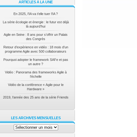
ARTICLES À LA UNE
En 2025, l’IA va t’elle tuer l’IA ?
La série écologie et énergie : le futur est déjà
là aujourd’hui
Agile en Seine : 8 ans pour s’offrir un Palais
des Congrès
Retour d’expérience en vidéo : 18 mois d’un
programme Agile avec 500 collaborateurs
Pourquoi adopter le framework SAFe et pas
un autre ?
Vidéo : Panorama des frameworks Agile à
l’échelle
Vidéo de la conférence « Agile pour le
Hardware »
2019, l’année des 25 ans de la série Friends
LES ARCHIVES MENSUELLES
Les
archives
mensuelles