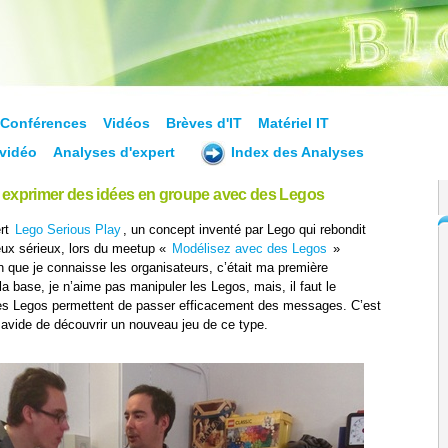
Conférences
Vidéos
Brèves d'IT
Matériel IT
vidéo
Analyses d'expert
Index des Analyses
 exprimer des idées en groupe avec des Legos
ert
Lego Serious Play
, un concept inventé par Lego qui rebondit
eux sérieux, lors du meetup «
Modélisez avec des Legos
»
en que je connaisse les organisateurs, c’était ma première
la base, je n’aime pas manipuler les Legos, mais, il faut le
des Legos permettent de passer efficacement des messages. C’est
 avide de découvrir un nouveau jeu de ce type.