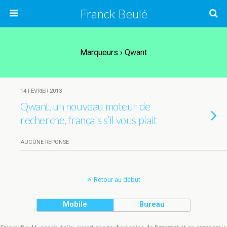
Franck Beulé
Marqueurs › Qwant
14 FÉVRIER 2013
Qwant, un nouveau moteur de
recherche, français s’il vous plait
AUCUNE RÉPONSE
Retour au début
Mobile
Bureau