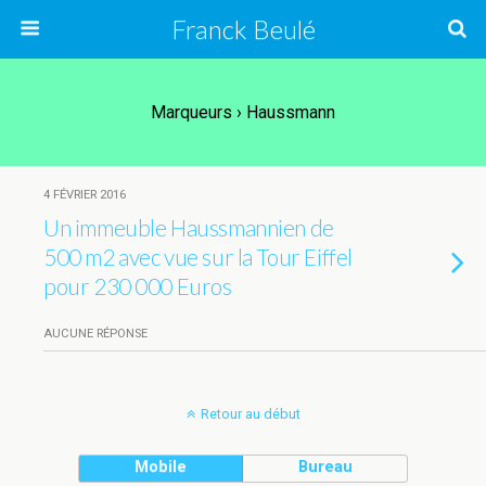
Franck Beulé
Marqueurs › Haussmann
4 FÉVRIER 2016
Un immeuble Haussmannien de
500 m2 avec vue sur la Tour Eiffel
pour 230 000 Euros
AUCUNE RÉPONSE
Retour au début
Mobile
Bureau