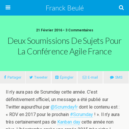
Franck Beulé
21 Février 2016 • 3 Commentaires
Deux Soumissions De Sujets Pour
La Conférence Agile France
Partager
Tweeter
Épingler
E-mail
SMS
Il n’y aura pas de Scrumday cette année. C’est
définitivement officiel, un message a été publié sur
Twitter aujourd’hui par
@Scrumdayfr
dont le contenu est :
« RDV en 2017 pour le prochain
#
Scrumday
! ». Il n’y aura
très certainement pas de
Kanban day
cette année non